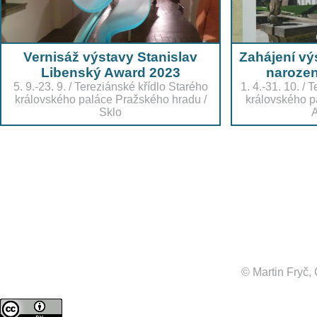
Vernisáž výstavy Stanislav
Zahájení vý
Libenský Award 2023
narozen
5. 9.-23. 9.
/
Tereziánské křídlo Starého
1. 4.-31. 10.
/
T
královského paláce Pražského hradu
/
královského p
Sklo
A
© Martin Fryč