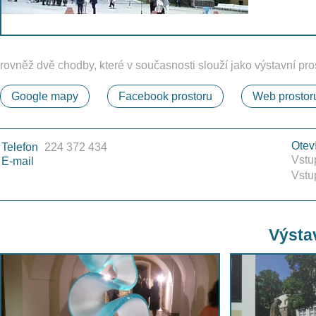
rovněž dvě chodby, které v současnosti slouží jako výstavní pro
Google mapy
Facebook prostoru
Web prostor
Otev
Telefon
224 372 434
Vstu
E-mail
Vstu
Výstav