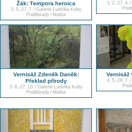
Žák: Tempora heroica
1. 2.-27. 4.
Pod
3. 5.-27. 7.
/
Galerie Ludvíka Kuby
Poděbrady
/
Malba
Vernisáž Zdeněk Daněk:
Vernisáž 
Překlad přírody
4. 5.-28. 7.
Pod
3. 8.-27. 10.
/
Galerie Ludvíka Kuby
Poděbrady
/
Malba