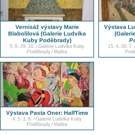
Vernisáž výstavy Marie
Výstava Lu
Blabolilová (Galerie Ludvíka
(Galeri
Kuby Poděbrady)
P
5. 8.-29. 10.
/
Galerie Ludvíka Kuby
15. 4.-30. 7.
Poděbrady
/
Malba
Pod
Výstava Pasta Oner: HalfTime
4. 5.-1. 8.
/
Galerie Ludvíka Kuby
Poděbrady
/
Malba