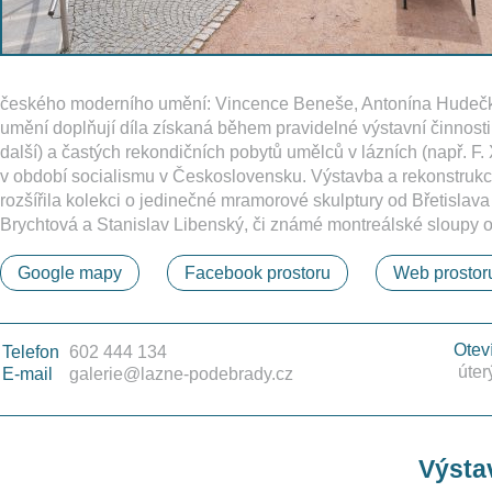
českého moderního umění: Vincence Beneše, Antonína Hudečka
umění doplňují díla získaná během pravidelné výstavní činnosti
další) a častých rekondičních pobytů umělců v lázních (např. F. 
v období socialismu v Československu. Výstavba a rekonstrukc
rozšířila kolekci o jedinečné mramorové skulptury od Břetislav
Brychtová a Stanislav Libenský, či známé montreálské sloupy
Google mapy
Facebook prostoru
Web prostor
Otev
Telefon
602 444 134
úter
E-mail
galerie@lazne-podebrady.cz
Výstav