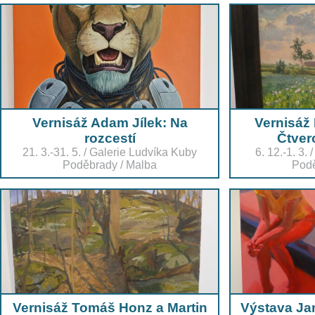
Vernisáž Adam Jílek: Na
Vernisáž
rozcestí
Čtver
21. 3.-31. 5.
/
Galerie Ludvíka Kuby
6. 12.-1. 3.
Poděbrady
/
Malba
Pod
Vernisáž Tomáš Honz a Martin
Výstava Ja