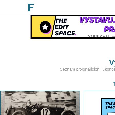
V
Seznam probíhajících i ukončen