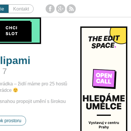
ie
Kontakt
lipami
 7
rádka – židlí máme pro 25 hostů
hrádce
e snahou propojit umění s širokou
k prostoru