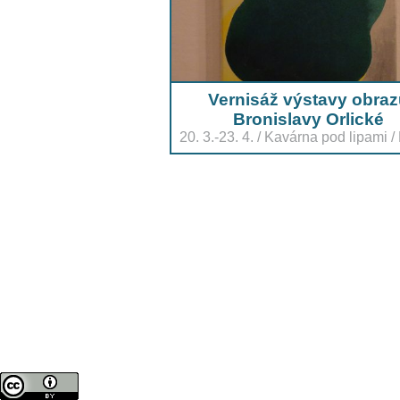
Vernisáž výstavy obra
Bronislavy Orlické
20. 3.-23. 4.
/
Kavárna pod lipami
/