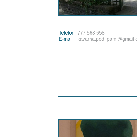
Telefon
777 568 658
E-mail
kavarna.podlipami@gmail