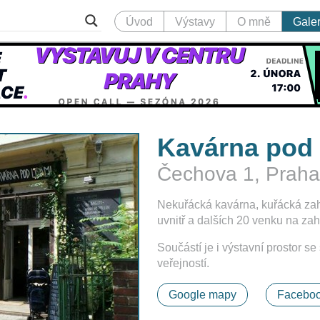
Úvod
Výstavy
O mně
Galer
Kavárna pod 
Čechova 1, Praha
Nekuřácká kavárna, kuřácká zah
uvnitř a dalších 20 venku na za
Součástí je i výstavní prostor s
veřejností.
Google mapy
Faceboo