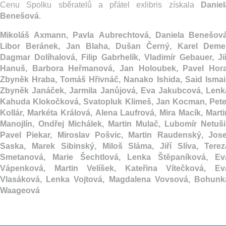
Cenu Spolku sběratelů a přátel exlibris získala
Daniel
Benešová
.
Mikoláš Axmann, Pavla Aubrechtová, Daniela Benešová
Libor Beránek, Jan Blaha, Dušan Černý, Karel Demel
Dagmar Dolíhalová, Filip Gabrhelík, Vladimír Gebauer, Jiř
Hanuš, Barbora Heřmanová, Jan Holoubek, Pavel Hora
Zbyněk Hraba,
Tomáš Hřivnáč, Nanako Ishida, Said Ismail
Zbyněk Janáček, Jarmila Janůjová, Eva Jakubcová, Lenk
Kahuda Klokočková, Svatopluk Klimeš, Jan Kocman, Pete
Kollár, Markéta Králová, Alena Laufrová, Mira Macík, Marti
Manojlín, Ondřej Michálek, Martin Mulač, Lubomír Netušil
Pavel Piekar, Miroslav Pošvic, Martin Raudenský, Jose
Saska, Marek Sibinský, Miloš Sláma, Jiří Slíva, Terez
Smetanová, Marie Šechtlová, Lenka Štěpaníková, Ev
Vápenková, Martin Velíšek, Kateřina Vítečková, Ev
Vlasáková, Lenka Vojtová, Magdalena Vovsová, Bohunk
Waageová