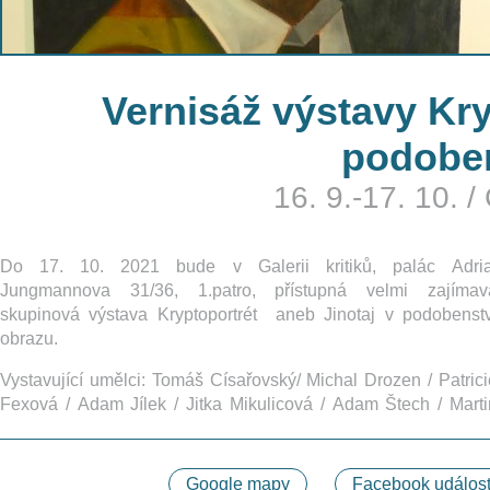
Vernisáž výstavy Kry
podoben
16. 9.-17. 10.
/
Do 17. 10. 2021 bude v Galerii kritiků, palác Adria
Jungmannova 31/36, 1.patro, přístupná velmi zajímav
skupinová výstava Kryptoportrét aneb Jinotaj v podobenstv
obrazu.
Vystavující umělci: Tomáš Císařovský/ Michal Drozen / Patrici
Fexová / Adam Jílek / Jitka Mikulicová / Adam Štech / Marti
Google mapy
Facebook událost