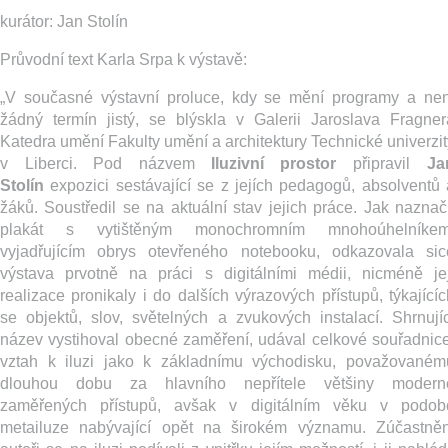
kurátor: Jan Stolín
Průvodní text Karla Srpa k výstavě:
„V současné výstavní proluce, kdy se mění programy a nen
žádný termín jistý, se blýskla v Galerii Jaroslava Fragner
Katedra umění Fakulty umění a architektury Technické univerzit
v Liberci. Pod názvem
Iluzivní prostor
připravil
Ja
Stolín
expozici sestávající se z jejích pedagogů, absolventů 
žáků. Soustředil se na aktuální stav jejich práce. Jak naznači
plakát s vytištěným monochromním mnohoúhelníkem
vyjadřujícím obrys otevřeného notebooku, odkazovala sic
výstava prvotně na práci s digitálními médii, nicméně jej
realizace pronikaly i do dalších výrazových přístupů, týkajícíc
se objektů, slov, světelných a zvukových instalací. Shrnujíc
název vystihoval obecné zaměření, udával celkové souřadnice
vztah k iluzi jako k základnímu východisku, považovaném
dlouhou dobu za hlavního nepřítele většiny modern
zaměřených přístupů, avšak v digitálním věku v podob
metailuze nabývající opět na širokém významu. Zúčastněn