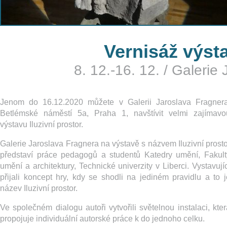
Vernisáž výsta
8. 12.-16. 12.
/
Galerie 
Jenom do 16.12.2020 můžete v Galerii Jaroslava Fragnera
Betlémské náměstí 5a, Praha 1, navštívit velmi zajímavo
výstavu Iluzivní prostor.
Galerie Jaroslava Fragnera na výstavě s názvem Iluzivní prosto
představí práce pedagogů a studentů Katedry umění, Fakult
umění a architektury, Technické univerzity v Liberci. Vystavujíc
přijali koncept hry, kdy se shodli na jediném pravidlu a to j
název Iluzivní prostor.
Ve společném dialogu autoři vytvořili světelnou instalaci, kter
propojuje individuální autorské práce k do jednoho celku.