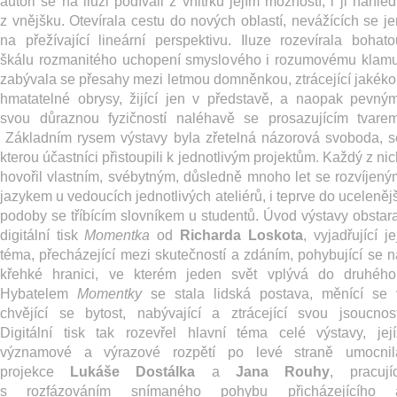
autoři se na iluzi podívali z vnitřku jejím možností, i ji nahléd
z vnějšku. Otevírala cestu do nových oblastí, nevážících se je
na přežívající lineární perspektivu. Iluze rozevírala bohato
škálu rozmanitého uchopení smyslového i rozumovému klamu
zabývala se přesahy mezi letmou domněnkou, ztrácející jakékol
hmatatelné obrysy, žijící jen v představě, a naopak pevným
svou důraznou fyzičností naléhavě se prosazujícím tvarem
Základním rysem výstavy byla zřetelná názorová svoboda, s
kterou účastníci přistoupili k jednotlivým projektům. Každý z ni
hovořil vlastním, svébytným, důsledně mnoho let se rozvíjený
jazykem u vedoucích jednotlivých ateliérů, i teprve do ucelenějš
podoby se tříbícím slovníkem u studentů. Úvod výstavy obstara
digitální tisk
Momentka
od
Richarda Loskota
, vyjadřující je
téma, přecházející mezi skutečností a zdáním, pohybující se n
křehké hranici, ve kterém jeden svět vplývá do druhého
Hybatelem
Momentky
se stala lidská postava, měnící se 
chvějící se bytost, nabývající a ztrácející svou jsoucnost
Digitální tisk tak rozevřel hlavní téma celé výstavy, její
významové a výrazové rozpětí po levé straně umocnil
projekce
Lukáše Dostálka
a
Jana Rouhy
, pracujíc
s rozfázováním snímaného pohybu přicházejícího 