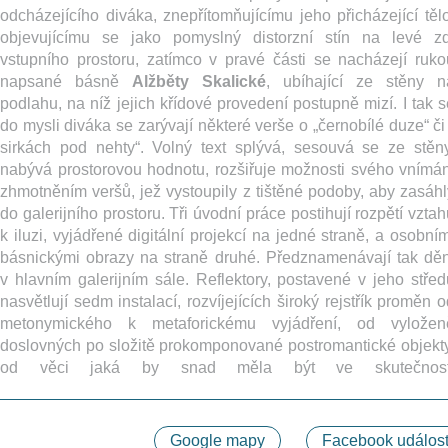
odcházejícího diváka, znepřítomňujícímu jeho přicházející tělo
objevujícímu se jako pomyslný distorzní stín na levé zd
vstupního prostoru, zatímco v pravé části se nacházejí ruko
napsané básně
Alžběty Skalické
, ubíhající ze stěny n
podlahu, na níž jejich křídové provedení postupně mizí. I tak s
do mysli diváka se zarývají některé verše o „černobílé duze“ či 
sirkách pod nehty“. Volný text splývá, sesouvá se ze stěny
nabývá prostorovou hodnotu, rozšiřuje možnosti svého vnímán
zhmotněním veršů, jež vystoupily z tištěné podoby, aby zasáhl
do galerijního prostoru. Tři úvodní práce postihují rozpětí vzta
k iluzi, vyjádřené digitální projekcí na jedné straně, a osobním
básnickými obrazy na straně druhé. Předznamenávají tak děn
v hlavním galerijním sále. Reflektory, postavené v jeho střed
nasvětlují sedm instalací, rozvíjejících široký rejstřík proměn 
metonymického k metaforickému vyjádření, od vyložen
doslovných po složitě prokomponované postromantické objekty
od věci jaká by snad měla být ve skutečnost
Google mapy
Facebook událost