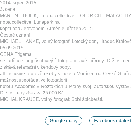
2014 ­ srpen 2015.
3. cena
MARTIN HOLÍK, noba.collective; OLDŘICH MALACHTA
noba.collective: ​Lunapark na
kopci nad Jerevanem, Arménie, březen 2015.
Čestné uznání
MICHAEL HANKE, volný fotograf: ​Letecký den, Hradec Králové
05.09.2015.
CENA Trigema
se uděluje nejpůsobivější fotografii živé přírody. Držitel cen
získává relaxační víkendový pobyt
all inclusive pro dvě osoby v hotelu Monínec na České Sibiři 
možnost uspořádat ve fotogalerii
hotelu Academic v Roztokách u Prahy svoji autorskou výstavu
Držitel ceny získává 25 000 Kč.
MICHAL KRAUSE, volný fotograf: ​Sobi špicberští.
Google mapy
Facebook událost