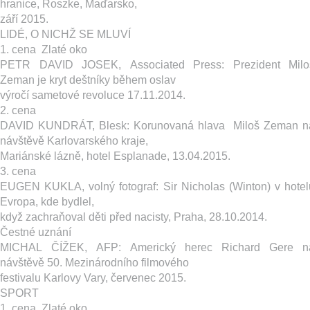
hranice, Roszke, Maďarsko,
září 2015.
LIDÉ, O NICHŽ SE MLUVÍ
1. cena ­ Zlaté oko
PETR DAVID JOSEK, Associated Press: P​rezident Milo
Zeman je kryt deštníky během oslav
výročí sametové revoluce 17.11.2014.
2. cena
DAVID KUNDRÁT, Blesk: ​Korunovaná hlava ­ Miloš Zeman n
návštěvě Karlovarského kraje,
Mariánské lázně, hotel Esplanade, 13.04.2015.
3. cena
EUGEN KUKLA, volný fotograf: ​Sir Nicholas (Winton) v hotel
Evropa, kde bydlel,
když zachraňoval děti před nacisty, Praha, 28.10.2014.
Čestné uznání
MICHAL ČÍŽEK, AFP: ​Americký herec Richard Gere n
návštěvě 50. Mezinárodního filmového
festivalu Karlovy Vary, červenec 2015.
SPORT
1. cena ­ Zlaté oko