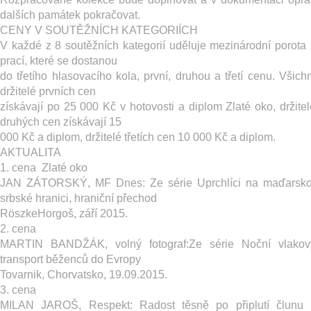
dalších památek pokračovat.
CENY V SOUTĚŽNÍCH KATEGORIÍCH
V každé z 8 soutěžních kategorií uděluje mezinárodní porota 
prací, které se dostanou
do třetího hlasovacího kola, první, druhou a třetí cenu. Všichn
držitelé prvních cen
získávají po 25 000 Kč v hotovosti a diplom Zlaté oko, držitel
druhých cen získávají 15
000 Kč a diplom, držitelé třetích cen 10 000 Kč a diplom.
AKTUALITA
1. cena ­ Zlaté oko
JAN ZÁTORSKÝ, MF Dnes: Z​e série Uprchlíci na maďarsko
srbské hranici, hraniční přechod
Röszke­Horgoš, září 2015.
2. cena
MARTIN BANDŽÁK, volný fotograf:​Ze série Noční vlakov
transport běženců do Evropy ­
Tovarnik, Chorvatsko, 19.09.2015.
3. cena
MILAN JAROŠ, Respekt: ​Radost těsně po připlutí člunu 