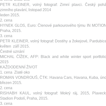
PETR KLEINER, volný fotograf: ​Zimní plavci. Český pohá
zimního plavání, listopad 2014 ­
leden 2015.
2. cena
HYNEK GLOS, Euro: ​Členové parkourového týmu IN MOTION
Praha, 2015.
3. cena
PETR KLEINER, volný fotograf: ​Dostihy a žokejové, Pardubice
květen ­ září 2015.
Čestné uznání
MICHAL ČÍŽEK, AFP: ​Black and white winter sport portfolio 
2015
KAŽDODENNÍ ŽIVOT
1. cena ­ Zlaté oko
ROMAN VONDROUŠ, ČTK: H​avana Cars, Havana, Kuba, únor 
březen 2015.
2. cena
RISHABH KAUL, volný fotograf: ​Mokrý ráj, 2015, Plaveck
Stadion Podolí, Praha, 2015.
3. cena