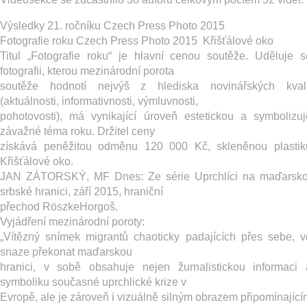
Výsledky 21. ročníku Czech Press Photo 2015
Fotografie roku Czech Press Photo 2015 ­ Křišťálové oko
Titul „Fotografie roku“ je hlavní cenou soutěže. Uděluje s
fotografii, kterou mezinárodní porota
soutěže hodnotí nejvýš z hlediska novinářských kvali
(aktuálnosti, informativnosti, výmluvnosti,
pohotovosti), má vynikající úroveň estetickou a symbolizuj
závažné téma roku. Držitel ceny
získává peněžitou odměnu 120 000 Kč, skleněnou plastik
Křišťálové oko.
JAN ZÁTORSKÝ, MF Dnes: Z​e série Uprchlíci na maďarsko
srbské hranici, září 2015, hraniční
přechod Röszke­Horgoš.
Vyjádření mezinárodní poroty:
„Vítězný snímek migrantů chaoticky padajících přes sebe, v
snaze překonat maďarskou
hranici, v sobě obsahuje nejen žurnalistickou informaci 
symboliku současné uprchlické krize v
Evropě, ale je zároveň i vizuálně silným obrazem připomínající