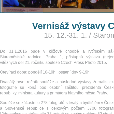
Vernisáž výstavy 
15. 12.-31. 1.
/
Staro
Do 31.1.2016 bude v křížové chodbě a rytířském sál
Staroměstské radnice, Praha 1, přístupná výstava (nejen
vítězných děl 21. ročníku souteže Czech Press Photo 2015.
Otevírací doba: pondělí 10-19h., ostatní dny 9-19h.
Dvacátý první ročník soutěže a následné výstavy žurnalistick
fotografie se koná pod osobní záštitou prezidenta Česk
republiky, ministra kultury a primátora hlavního města Prahy.
Soutěže se zúčastnilo 278 fotografů s trvalým bydlištěm v Česk
a Slovenské republice s celkovým počtem 3700 fotografií
Videosekce se zúčastnilo 38 autorů celkovým počtem 52 videí.