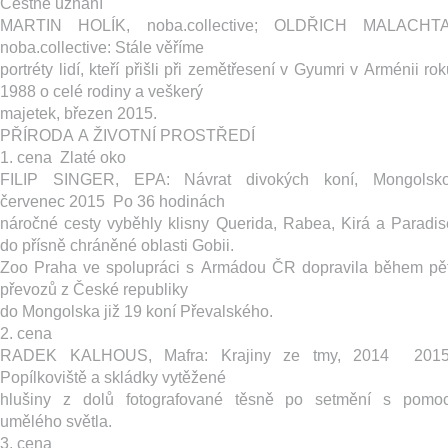
Čestné uznání
MARTIN HOLÍK, noba.collective; OLDŘICH MALACHTA
noba.collective: ​Stále věříme ­
portréty lidí, kteří přišli při zemětřesení v Gyumri v Arménii ro
1988 o celé rodiny a veškerý
majetek, březen 2015.
PŘÍRODA A ŽIVOTNÍ PROSTŘEDÍ
1. cena ­ Zlaté oko
FILIP SINGER, EPA: ​Návrat divokých koní, Mongolsko
červenec 2015 ­ Po 36 hodinách
náročné cesty vyběhly klisny Querida, Rabea, Kirá a Paradis
do přísně chráněné oblasti Gobii.
Zoo Praha ve spolupráci s Armádou ČR dopravila během pět
převozů z České republiky
do Mongolska již 19 koní Převalského.
2. cena
RADEK KALHOUS, Mafra: K​rajiny ze tmy, 2014 ­ 2015 
Popílkoviště a skládky vytěžené
hlušiny z dolů fotografované těsně po setmění s pomoc
umělého světla.
3. cena