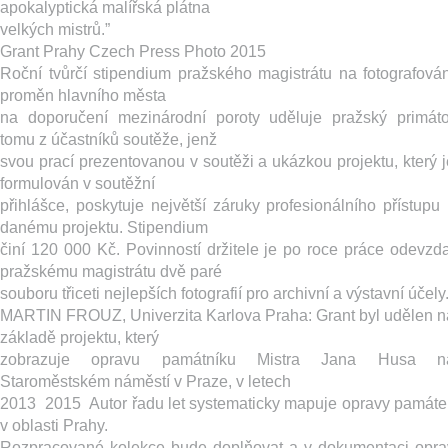
apokalyptická malířská plátna
velkých mistrů.”
Grant Prahy Czech Press Photo 2015
Roční tvůrčí stipendium pražského magistrátu na fotografován
proměn hlavního města
na doporučení mezinárodní poroty uděluje pražský primáto
tomu z účastníků soutěže, jenž
svou prací prezentovanou v soutěži a ukázkou projektu, který j
formulován v soutěžní
přihlášce, poskytuje největší záruky profesionálního přístupu 
danému projektu. Stipendium
činí 120 000 Kč. Povinností držitele je po roce práce odevzda
pražskému magistrátu dvě paré
souboru třiceti nejlepších fotografií pro archivní a výstavní účely
MARTIN FROUZ, Univerzita Karlova Praha: ​Grant byl udělen n
základě projektu, který
zobrazuje ​opravu památníku Mistra Jana Husa n
Staroměstském náměstí v Praze, v letech
2013 ­ 2015 ­ Autor řadu let systematicky mapuje opravy památe
v oblasti Prahy.
Rozpracované kolekce bude doplňovat a v dokumentaci opra