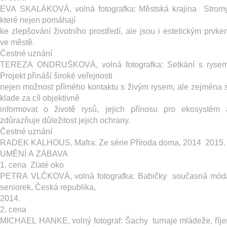
EVA SKALÁKOVÁ, volná fotografka: ​Městská krajina ­ Stromy
které nejen pomáhají
ke zlepšování životního prostředí, ale jsou i estetickým prvke
ve městě.
Čestné uznání
TEREZA ONDRUŠKOVÁ, volná fotografka: ​Setkání s rysem
Projekt přináší široké veřejnosti
nejen možnost přímého kontaktu s živým rysem, ale zejména s
klade za cíl objektivně
informovat o životě rysů, jejich přínosu pro ekosystém 
zdůrazňuje důležitost jejich ochrany.
Čestné uznání
RADEK KALHOUS, Mafra: Z​e série Příroda doma, 2014 ­ 2015.
UMĚNÍ A ZÁBAVA
1. cena ­ Zlaté oko
PETRA VLČKOVÁ, volná fotografka: ​Babičky ­ současná mód
seniorek, Česká republika,
2014.
2. cena
MICHAEL HANKE, volný fotograf: ​Šachy ­ turnaje mládeže, říje