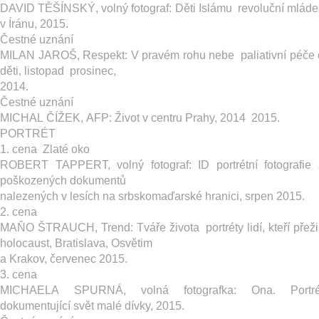
DAVID TĚŠÍNSKÝ, volný fotograf: ​Děti Islámu ­ revoluční mláde
v Íránu, 2015.
Čestné uznání
MILAN JAROŠ, Respekt: ​V pravém rohu nebe ­ paliativní péče 
děti, listopad ­ prosinec,
2014.
Čestné uznání
MICHAL ČÍŽEK, AFP: ​Život v centru Prahy, 2014 ­ 2015.
PORTRÉT
1. cena ­ Zlaté oko
ROBERT TAPPERT, volný fotograf: ​ID portrétní fotografie 
poškozených dokumentů
nalezených v lesích na srbsko­maďarské hranici, srpen 2015.
2. cena
MAŇO ŠTRAUCH, Trend: ​Tváře života ­ portréty lidí, kteří přežil
holocaust, Bratislava, Osvětim
a Krakov, červenec 2015.
3. cena
MICHAELA SPURNÁ, volná fotografka: ​Ona. Portré
dokumentující svět malé dívky, 2015.