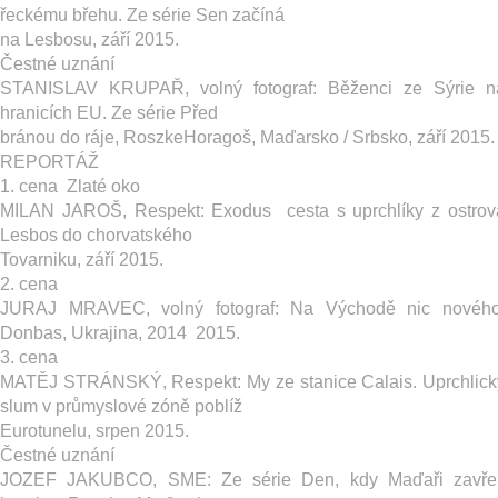
řeckému břehu. Ze série Sen začíná
na Lesbosu, září 2015.
Čestné uznání
STANISLAV KRUPAŘ, volný fotograf: ​Běženci ze Sýrie n
hranicích EU. Ze série Před
bránou do ráje, Roszke­Horagoš, Maďarsko / Srbsko, září 2015.
REPORTÁŽ
1. cena ­ Zlaté oko
MILAN JAROŠ, Respekt: ​Exodus ­ cesta s uprchlíky z ostrov
Lesbos do chorvatského
Tovarniku, září 2015.
2. cena
JURAJ MRAVEC, volný fotograf: ​Na Východě nic nového
Donbas, Ukrajina, 2014 ­ 2015.
3. cena
MATĚJ STRÁNSKÝ, Respekt: M​y ze stanice Calais. Uprchlick
slum v průmyslové zóně poblíž
Eurotunelu, srpen 2015.
Čestné uznání
JOZEF JAKUBCO, SME: ​Ze série ​Den, kdy Maďaři zavřel