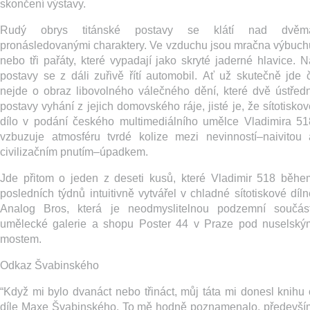
skončení výstavy.
Rudý obrys titánské postavy se klátí nad dvěm
pronásledovanými charaktery. Ve vzduchu jsou mračna výbuch
nebo tři pařáty, které vypadají jako skryté jaderné hlavice. N
postavy se z dáli zuřivě řítí automobil. Ať už skutečně jde č
nejde o obraz libovolného válečného dění, které dvě ústředn
postavy vyhání z jejich domovského ráje, jisté je, že sítotiskov
dílo v podání českého multimediálního umělce Vladimira 51
vzbuzuje atmosféru tvrdé kolize mezi nevinností–naivitou 
civilizačním pnutím–úpadkem.
Jde přitom o jeden z deseti kusů, které Vladimir 518 běhe
posledních týdnů intuitivně vytvářel v chladné sítotiskové díln
Analog Bros, která je neodmyslitelnou podzemní součást
umělecké galerie a shopu Poster 44 v Praze pod nuselský
mostem.
Odkaz Švabinského
“Když mi bylo dvanáct nebo třináct, můj táta mi donesl knihu 
díle Maxe Švabinského. To mě hodně poznamenalo, předevší