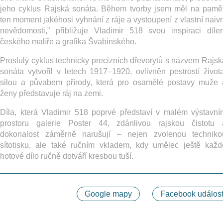
jeho cyklus Rajská sonáta. Během tvorby jsem měl na pamět
ten moment jakéhosi vyhnání z ráje a vystoupení z vlastní naivn
nevědomosti,” přibližuje Vladimir 518 svou inspiraci díle
českého malíře a grafika Švabinského.
Proslulý cyklus technicky precizních dřevorytů s názvem Rajsk
sonáta vytvořil v letech 1917–1920, ovlivněn pestrostí života
silou a půvabem přírody, která pro osamělé postavy muže 
ženy představuje ráj na zemi.
Díla, která Vladimir 518 poprvé představí v malém výstavní
prostoru galerie Poster 44, zdánlivou rajskou čistotu 
dokonalost záměrně narušují – nejen zvolenou techniko
sítotisku, ale také ručním vkladem, kdy umělec ještě každ
hotové dílo ručně dotváří kresbou tuší.
Google mapy
Facebook událost