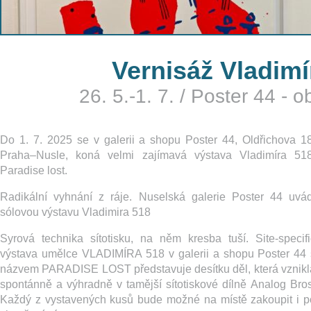
Vernisáž Vladimí
26. 5.-1. 7.
/
Poster 44 - o
Do 1. 7. 2025 se v galerii a shopu Poster 44, Oldřichova 18
Praha–Nusle, koná velmi zajímavá výstava Vladimíra 518
Paradise lost.
Radikální vyhnání z ráje. Nuselská galerie Poster 44 uvád
sólovou výstavu Vladimira 518
Syrová technika sítotisku, na něm kresba tuší. Site-specifi
výstava umělce VLADIMÍRA 518 v galerii a shopu Poster 44 
názvem PARADISE LOST představuje desítku děl, která vznikl
spontánně a výhradně v tamější sítotiskové dílně Analog Bros
Každý z vystavených kusů bude možné na místě zakoupit i p