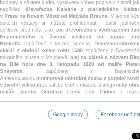
hodnoty a některé budou vystaveny vůbec poprvé v historii jak
například
dřevořezba Kalvárie z piaristického klášter
v Praze na Novém Městě od Matyáše Brauna
. V jednotlivý
sekcích výstavy si můžete prohlédnout i další jedinečn
sbírkové předměty, jako jsou
dřevořezba s vyobrazením Jan
Nepomuckého v životní velikosti od autora Jan
Brokoffa
zapůjčená z Muzea Šumavy,
Dientzenhoferovsk
skicář z období kolem roku 1680
zapůjčený z Bavorskéh
národního muzea v Mnichově,
olej na plátně s názvem Bitv
na Bílé hoře dne 8. listopadu 1620 od malíře Pieter
Snayerse
, zapůjčený z Bayerische
Armeemuseum,
mramorová náhrobní deska v podobě kostr
v životní velikosti
ze salcburského muzea, či
alegorický obra
malíře Jacoba Gerritsze Loefa Loď Církve
z muze
Google mapy
Facebook událost