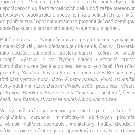
zapůjčitelů. Vzácná přehlídka unikátních uměleckých dě
uspořádaných do šesti tematických celků boří zažité stereotypn
představy o baroku jako o období temna a politických konfliktů 
do popředí staví epochální rozmach prezentující obě země jak
společný kulturní prostor propojený vzájemnou inspirací.
Příběh baroka v Národním muzeu je přehlídkou vynikajícíc
uměleckých děl, která představuje obě země, Čechy i Bavorsk
jako součást jednotného prostoru barokní kultury ve středn
Evropě. Výstava je ve čtyřech sálech Historické budov
Národního muzea členěna do šesti tematických částí. První část
je
Prolog: Světla a stíny
, druhá kapitola má název
Bouřlivé čas
třetí část výstavy nese název
Prostor baroka: Velké staveništ
čtvrtý oddíl má název
Barokní divadlo světa
, pátou částí výsta
je
Epilog: Baroko v Bavorsku a v Čechách
a poslední, šesto
částí, jsou
Barokní skvosty ze sbírek Národního muzea
.
Ve výstavě máte jedinečnou příležitost spatřit celkem 21
originálních, evropsky mimořádných sbírkových předmět
z oblasti malířství, sochařství, architektury, hudby, divadla č
vědy, z nichž některé jsou opravdovými unikáty nedozírn