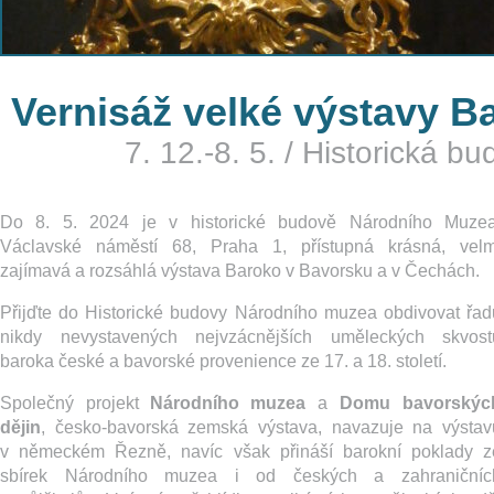
Vernisáž velké výstavy B
7. 12.-8. 5.
/
Historická b
Do 8. 5. 2024 je v historické budově Národního Muzea
Václavské náměstí 68, Praha 1, přístupná krásná, velm
zajímavá a rozsáhlá výstava Baroko v Bavorsku a v Čechách.
Přijďte do Historické budovy Národního muzea obdivovat řad
nikdy nevystavených nejvzácnějších uměleckých skvost
baroka české a bavorské provenience ze 17. a 18. století.
Společný projekt
Národního muzea
a
Domu bavorskýc
dějin
, česko-bavorská zemská výstava, navazuje na výstav
v německém Řezně, navíc však přináší barokní poklady z
sbírek Národního muzea i od českých a zahraničníc