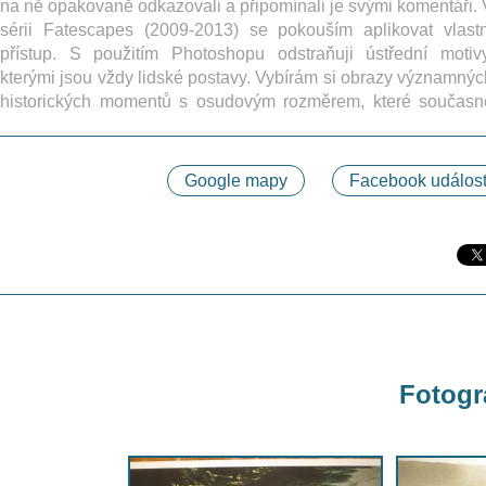
na ně opakovaně odkazovali a připomínali je svými komentáři. 
sérii Fatescapes (2009-2013) se pokouším aplikovat vlastn
přístup. S použitím Photoshopu odstraňuji ústřední motivy
kterými jsou vždy lidské postavy. Vybírám si obrazy významnýc
historických momentů s osudovým rozměrem, které současn
Google mapy
Facebook událost
Fotogra