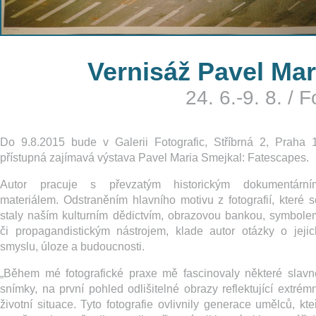
Vernisáž Pavel Mar
24. 6.-9. 8.
/
F
Do 9.8.2015 bude v Galerii Fotografic, Stříbrná 2, Praha 1
přístupná zajímavá výstava Pavel Maria Smejkal: Fatescapes.
Autor pracuje s převzatým historickým dokumentární
materiálem. Odstraněním hlavního motivu z fotografií, které s
staly naším kulturním dědictvím, obrazovou bankou, symbole
či propagandistickým nástrojem, klade autor otázky o jejic
smyslu, úloze a budoucnosti.
„Během mé fotografické praxe mě fascinovaly některé slavn
snímky, na první pohled odlišitelné obrazy reflektující extrémn
životní situace. Tyto fotografie ovlivnily generace umělců, kteř