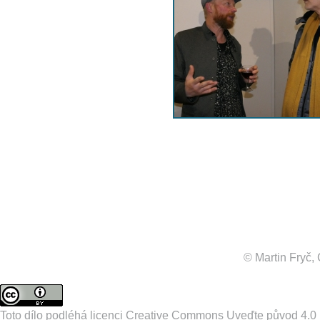
© Martin Fryč
Toto dílo podléhá licenci
Creative Commons Uveďte původ 4.0