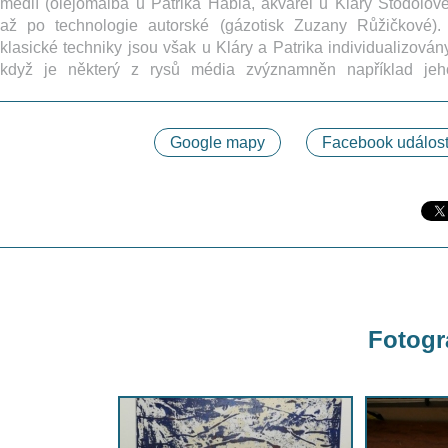
médií (olejomalba u Patrika Hábla, akvarel u Kláry Stodolové
až po technologie autorské (gázotisk Zuzany Růžičkové). 
klasické techniky jsou však u Kláry a Patrika individualizovány
když je některý z rysů média zvýznamněn například jeh
Google mapy
Facebook událost
Fotogra