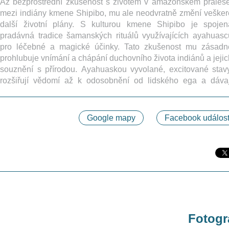
Až bezprostřední zkušenost s životem v amazonském pralese
mezi indiány kmene Shipibo, mu ale neodvratně změní vešker
další životní plány. S kulturou kmene Shipibo je spojen
pradávná tradice šamanských rituálů využívajících ayahuasc
pro léčebné a magické účinky. Tato zkušenost mu zásadn
prohlubuje vnímání a chápání duchovního života indiánů a jejic
souznění s přírodou. Ayahuaskou vyvolané, excitované stavy
rozšiřují vědomí až k odosobnění od lidského ega a dávaj
Google mapy
Facebook událost
Fotogra