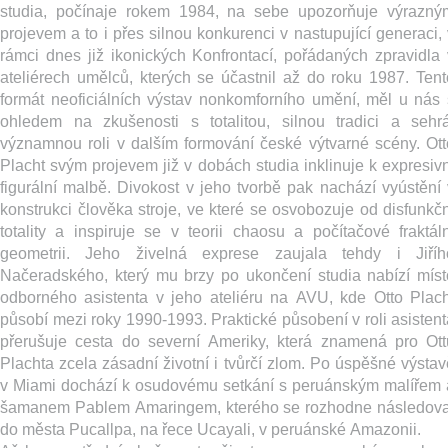
studia, počínaje rokem 1984, na sebe upozorňuje výrazný
projevem a to i přes silnou konkurenci v nastupující generaci, 
rámci dnes již ikonických Konfrontací, pořádaných zpravidla 
ateliérech umělců, kterých se účastnil až do roku 1987. Tent
formát neoficiálních výstav nonkomforního umění, měl u nás 
ohledem na zkušenosti s totalitou, silnou tradici a sehrá
významnou roli v dalším formování české výtvarné scény. Ott
Placht svým projevem již v dobách studia inklinuje k expresivn
figurální malbě. Divokost v jeho tvorbě pak nachází vyústění 
konstrukci člověka stroje, ve které se osvobozuje od disfunkčn
totality a inspiruje se v teorii chaosu a počítačové fraktáln
geometrii. Jeho živelná exprese zaujala tehdy i Jiříh
Načeradského, který mu brzy po ukončení studia nabízí míst
odborného asistenta v jeho ateliéru na AVU, kde Otto Plach
působí mezi roky 1990-1993. Praktické působení v roli asistent
přerušuje cesta do severní Ameriky, která znamená pro Ott
Plachta zcela zásadní životní i tvůrčí zlom. Po úspěšné výstav
v Miami dochází k osudovému setkání s peruánským malířem 
šamanem Pablem Amaringem, kterého se rozhodne následova
do města Pucallpa, na řece Ucayali, v peruánské Amazonii.