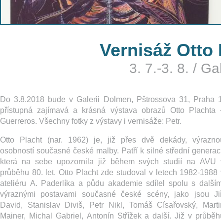
Vernisáž Otto 
3. 7.-3. 8.
/
Ga
Do 3.8.2018 bude v Galerii Dolmen, Pštrossova 31, Praha 1
přístupná zajímavá a krásná výstava obrazů Otto Plachta 
Guerreros. Všechny fotky z výstavy i vernisáže: Petr.
Otto Placht (nar. 1962) je, již přes dvě dekády, výrazno
osobností současné české malby. Patří k silné střední generaci
která na sebe upozornila již během svých studií na AVU 
průběhu 80. let. Otto Placht zde studoval v letech 1982-1988 
ateliéru A. Paderlíka a půdu akademie sdílel spolu s dalším
výraznými postavami současné české scény, jako jsou Jiř
David, Stanislav Diviš, Petr Nikl, Tomáš Císařovský, Marti
M
ainer, Michal Gabriel, Antonín Střížek a další. Již v průběh