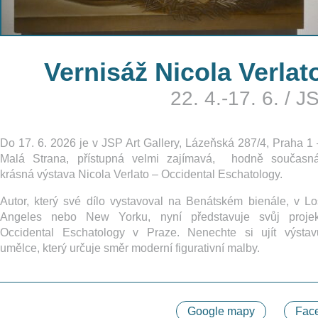
Vernisáž Nicola Verlat
22. 4.-17. 6.
/
JS
Do 17. 6. 2026 je v JSP Art Gallery, Lázeňská 287/4, Praha 1 
Malá Strana, přístupná velmi zajímavá, hodně současná
krásná výstava Nicola Verlato – Occidental Eschatology.
Autor, který své dílo vystavoval na Benátském bienále, v Lo
Angeles nebo New Yorku, nyní představuje svůj projek
Occidental Eschatology v Praze. Nenechte si ujít výstav
umělce, který určuje směr moderní figurativní malby.
Google mapy
Face