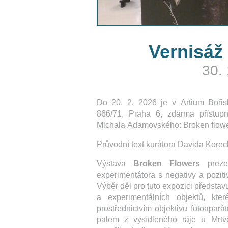
Vernisáž
30. 
Do 20. 2. 2026 je v Artium Boři
866/71, Praha 6, zdarma přístup
Michala Adamovského: Broken flowe
Průvodní text kurátora Davida Korec
Výstava
Broken Flowers
prezen
experimentátora s negativy a pozit
Výběr děl pro tuto expozici představu
a experimentálních objektů, kter
prostřednictvím objektivu fotoapará
palem z vysídleného ráje u Mrt