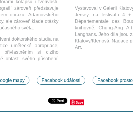
forami kolapsu i tvořivosti.
grafií zároveň představuje
Vystavoval v Galerii Klato
ikem obrazu. Adamovského
Jersey, na festivalu 4 
tky, ale zároveň klade otázky
Départementale des Bouc
současného světa.
knihovně, Chung-Ang Art
Langhans. Jeho díla jsou z
lvent doktorského studia na
Klatovy/Klenová, Nadace 
ice umělecké apropriace,
Art.
 přivlastněním si cizího
dvě oblasti svého působení:
oogle mapy
Facebook události
Facebook prosto
Save