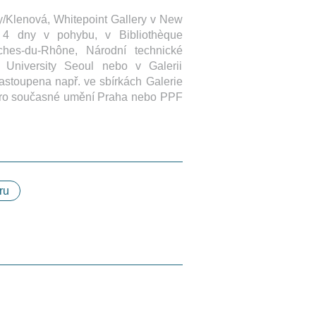
vy/Klenová, Whitepoint Gallery v New
+ 4 dny v pohybu, v Bibliothèque
hes-du-Rhône, Národní technické
 University Seoul nebo v Galerii
astoupena např. ve sbírkách Galerie
pro současné umění Praha nebo PPF
ru