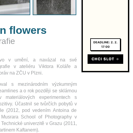
n flowers
afie
právo v umění, a navázal na své
rafie v ateliéru Viktora Koláře a
ráv na ZČU v Plzni.
oval s mezinárodním výzkumným
amlines a o rok později se sklárnou
v materiálových experimentech s
zitivy. Účastnil se tvůrčích pobytů v
lle (2012, pod vedením Antoina de
 Musrara School of Photography v
Technické univerzitě v Grazu (2011,
artinem Kaftanem).