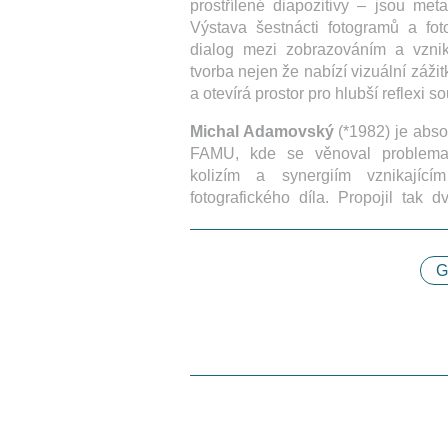
prostřílené diapozitivy – jsou meta
Výstava šestnácti fotogramů a foto
dialog mezi zobrazováním a vzn
tvorba nejen že nabízí vizuální záži
a otevírá prostor pro hlubší reflexi 
Michal Adamovský
(*1982) je abso
FAMU, kde se věnoval problemat
kolizím a synergiím vznikajícím
fotografického díla. Propojil tak 
G