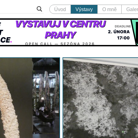
Úvod
Výstavy
O mně
Galer