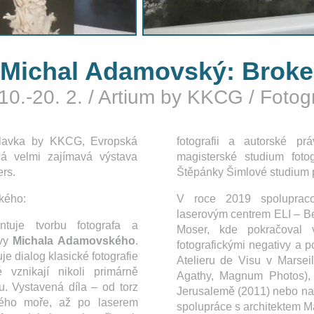
 Michal Adamovský: Broke
10.-20. 2.
/
Artium by KKCG
/
Fotogr
slavka by KKCG, Evropská
fotografii a autorské 
ná velmi zajímavá výstava
magisterské studium fotog
rs.
Štěpánky Šimlové studium p
kého:
V roce 2019 spoluprac
laserovým centrem ELI – Be
tuje tvorbu fotografa a
Moser, kde pokračoval 
ivy
Michala Adamovského
.
fotografickými negativy a po
je dialog klasické fotografie
Atelieru de Visu v Marsei
é vznikají nikoli primárně
Agathy, Magnum Photos),
tu. Vystavená díla – od torz
Jerusalemě (2011) nebo na 
vého moře, až po laserem
spolupráce s architektem M