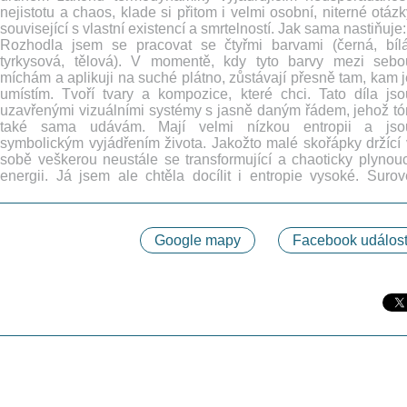
nejistotu a chaos, klade si přitom i velmi osobní, niterné otázk
související s vlastní existencí a smrtelností. Jak sama nastiňuje:
Rozhodla jsem se pracovat se čtyřmi barvami (černá, bílá
tyrkysová, tělová). V momentě, kdy tyto barvy mezi sebo
míchám a aplikuji na suché plátno, zůstávají přesně tam, kam j
umístím. Tvoří tvary a kompozice, které chci. Tato díla jso
uzavřenými vizuálními systémy s jasně daným řádem, jehož tó
také sama udávám. Mají velmi nízkou entropii a jso
symbolickým vyjádřením života. Jakožto malé skořápky držící 
sobě veškerou neustále se transformující a chaoticky plynouc
energii. Já jsem ale chtěla docílit i entropie vysoké. Surov
Google mapy
Facebook událost