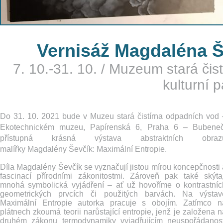
Vernisáž Magdaléna Š
7. 10.-31. 10.
/
Muzeum stará čist
kulturní 
Do 31. 10. 2021 bude v Muzeu stará čistírna odpadních vod 
Ekotechnickém muzeu, Papírenská 6, Praha 6 – Bubeneč
přístupná krásná výstava abstraktních obraz
malířky Magdalény Ševčík: Maximální Entropie.
Díla Magdalény Ševčík se vyznačují jistou mírou koncepčnosti 
fascinací přírodními zákonitostmi. Zároveň pak také skýtaj
mnohá symbolická vyjádření –⁠ ať už hovoříme o kontrastníc
geometrických prvcích či použitých barvách. Na výstav
Maximální Entropie autorka pracuje s obojím. Zatímco n
plátnech zkoumá teorii narůstající entropie, jenž je založena n
druhém zákonu termodynamiky vyjadřujícím neuspořádanost