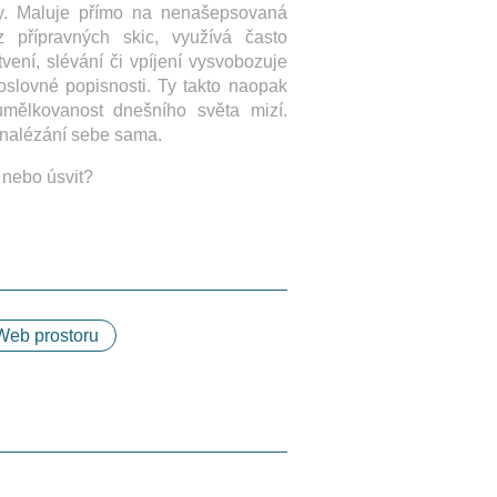
hy. Maluje přímo na nenašepsovaná
z přípravných skic, využívá často
tvení, slévání či vpíjení vysvobozuje
doslovné popisnosti. Ty takto naopak
umělkovanost dnešního světa mizí.
 nalézání sebe sama.
nebo úsvit?
Web prostoru