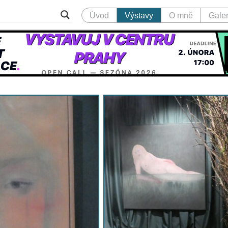
Úvod
Výstavy
O mně
Galer