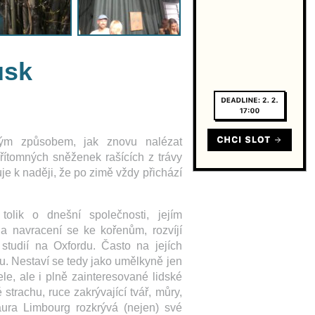
usk
mým způsobem, jak znovu nalézat
řítomných sněženek rašících z trávy
je k naději, že po zimě vždy přichází
tolik o dnešní společnosti, jejím
 a navracení se ke kořenům, rozvíjí
tudií na Oxfordu. Často na jejích
u. Nestaví se tedy jako umělkyně jen
le, ale i plně zainteresované lidské
é strachu, ruce zakrývající tvář, můry,
Laura Limbourg rozkrývá (nejen) své