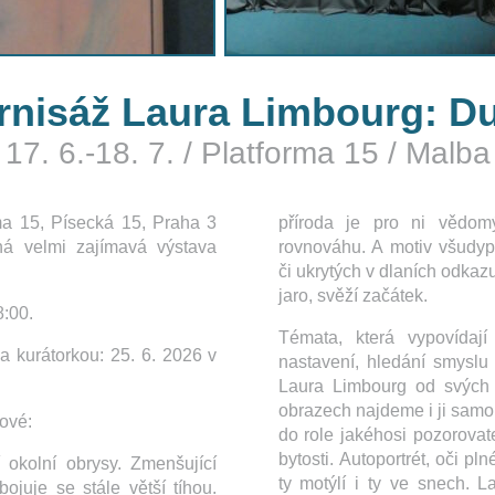
rnisáž Laura Limbourg: D
17. 6.-18. 7.
/
Platforma 15
/
Malba
rma 15, Písecká 15, Praha 3
příroda je pro ni vědo
pná velmi zajímavá výstava
rovnováhu. A motiv všudyp
či ukrytých v dlaních odkazu
jaro, svěží začátek.
8:00.
Témata, která vypovídají 
 kurátorkou: 25. 6. 2026 v
nastavení, hledání smyslu
Laura Limbourg od svých s
obrazech najdeme i ji samo
ové:
do role jakéhosi pozorovate
bytosti. Autoportrét, oči pln
 okolní obrysy. Zmenšující
ty motýlí i ty ve snech. 
 bojuje se stále větší tíhou.