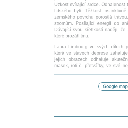
Úzkost svírající srdce. Odhalenost t
lidského bytí. Těžkost instinktivně
zemského povrchu porostlá trávou. 
stromům. Posílající energii do sn
Dávající svou křehkostí naději, že 
které prozáří tmu.
Laura Limbourg ve svých dílech p
která ve stavech deprese zahaluje
jejích obrazech odhaluje skuteč
masek, rolí či přetvářky, ve své nej
Google map