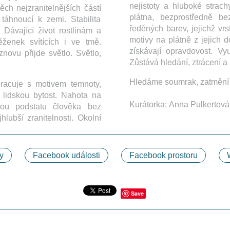
nejistoty a hluboké strac
ěch nejzranitelnějších částí
plátna, bezprostředně be
 táhnoucí k zemi. Stabilita
ředěných barev, jejichž vrs
Dávající život rostlinám a
motivy na plátně z jejich 
ěženek svítících i ve tmě.
získávají opravdovost. Vy
znovu přijde světlo. Světlo,
Zůstává hledání, ztrácení a
Hledáme soumrak, zatmění 
racuje s motivem temnoty,
 lidskou bytost. Nahota na
Kurátorka: Anna Pulkertová
nou podstatu člověka bez
hlubší zranitelnosti. Okolní
y
Facebook události
Facebook prostoru
Save