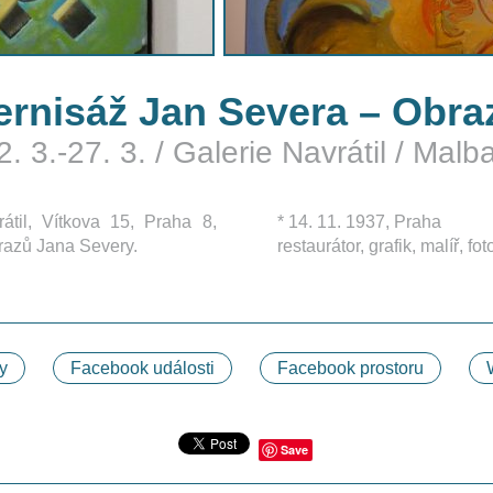
ernisáž Jan Severa – Obra
2. 3.-27. 3.
/
Galerie Navrátil
/
Malb
átil, Vítkova 15, Praha 8,
* 14. 11. 1937, Praha
razů Jana Severy.
restaurátor, grafik, malíř, fot
y
Facebook události
Facebook prostoru
Save