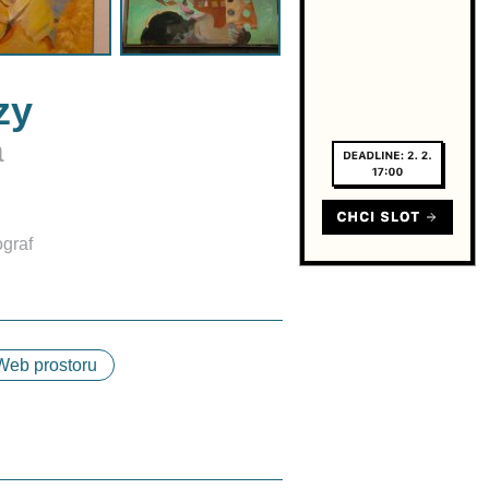
zy
a
ograf
Web prostoru