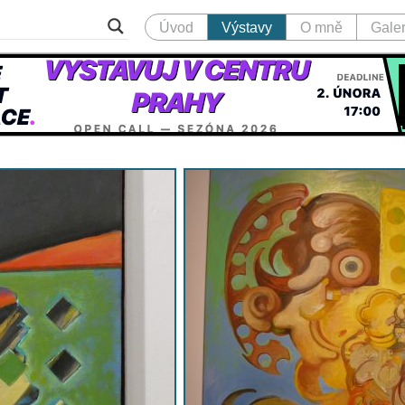
Úvod
Výstavy
O mně
Galer