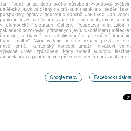
Jan Poupě si za dobu svého působení vybudoval svébytn
umělecký jazyk založený na průzkumu struktur a hledání hrani
perspektivy, optiky a geometrie obecně. Jak uvedl Jan Dotřel 
publikaci k výstavě Neuralscape, která se minulý rok uskutečnil
v olomoucké Telegraph Gallery, Poupětova díla „stojí n
základech pozorování přirozených jevů, rukodělném umělecké
řemesle, a hlavně na sofistikovaném překročení tradičníc
hranic malby”. Nyní uvidíme autorův vizuální jazyk ve zcel
nové formě. Kurátorský koncept umožní divákovi vníma
výtvarné umění způsobem, který zrcadlí autorovu fascinac
architekturou a geometrií ve spíše rozvolněném než analytické
Google mapy
Facebook událost