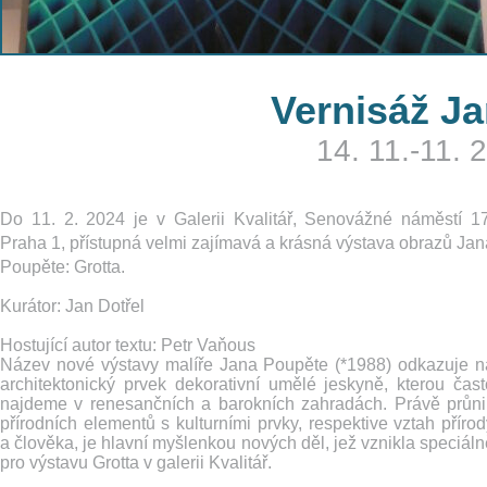
Vernisáž Ja
14. 11.-11. 2
Do 11. 2. 2024 je v Galerii Kvalitář, Senovážné náměstí 17
Praha 1, přístupná velmi zajímavá a krásná výstava obrazů Jan
Poupěte: Grotta.
Kurátor: Jan Dotřel
Hostující autor textu: Petr Vaňous
Název nové výstavy malíře Jana Poupěte (*1988) odkazuje n
architektonický prvek dekorativní umělé jeskyně, kterou čast
najdeme v renesančních a barokních zahradách. Právě průni
přírodních elementů s kulturními prvky, respektive vztah přírod
a člověka, je hlavní myšlenkou nových děl, jež vznikla speciáln
pro výstavu Grotta v galerii Kvalitář.