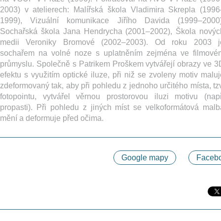
2003) v atelierech: Malířská škola Vladimira Skrepla (1996
1999), Vizuální komunikace Jiřího Davida (1999–2000)
Sochařská škola Jana Hendrycha (2001–2002), Škola novýc
medii Veroniky Bromové (2002–2003). Od roku 2003 j
sochařem na volné noze s uplatněním zejména ve filmové
průmyslu. Společně s Patrikem Proškem vytvářejí obrazy ve 3
efektu s využitím optické iluze, při niž se zvoleny motiv maluj
zdeformovaný tak, aby při pohledu z jednoho určitého místa, tzv
fotopointu, vytvářel věrnou prostorovou iluzi motivu (např
propasti). Při pohledu z jiných míst se velkoformátová malb
mění a deformuje před očima.
Google mapy
Facebo