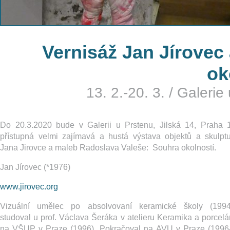
Vernisáž Jan Jírovec
ok
13. 2.-20. 3.
/
Galerie 
Do 20.3.2020 bude v Galerii u Prstenu, Jilská 14, Praha 1
přístupná velmi zajímavá a hustá výstava objektů a skulptu
Jana Jirovce a maleb Radoslava Valeše: Souhra okolností.
Jan Jírovec (*1976)
www.jirovec.org
Vizuální umělec po absolvovaní keramické školy (1994
studoval u prof. Václava Šeráka v atelieru Keramika a porcelá
na VŠUP v Praze (1996). Pokračoval na AVU v Praze (1996