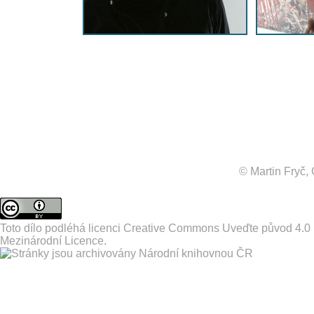
© Martin Fryč
Toto dílo podléhá licenci
Creative Commons Uveďte původ 4.0
Mezinárodní Licence
.