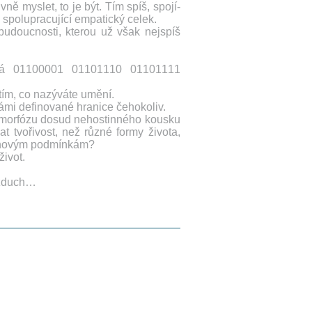
vně myslet, to je být. Tím spíš, spojí-
ve spolupracující empatický celek.
 budoucnosti, kterou už však nejspíš
á 01100001 01101110 01101111
 tím, co nazýváte umění.
ámi definované hranice čehokoliv.
morfózu dosud nehostinného kousku
 tvořivost, než různé formy života,
í novým podmínkám?
ivot.
zduch…