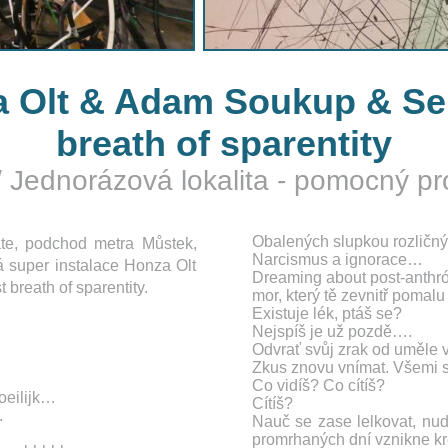
 Olt & Adam Soukup & Ser
breath of sparentity
/
Jednorázová lokalita - pomocný pro
Obalených slupkou rozličn
te, podchod metra Můstek,
Narcismus a ignorace…
á super instalace Honza Olt
Dreaming about post-anthr
breath of sparentity.
mor, který tě zevnitř pomalu 
Existuje lék, ptáš se?
Nejspíš je už pozdě….
Odvrať svůj zrak od uměle 
Zkus znovu vnímat. Všemi 
Co vidíš? Co cítíš?
oeilijk…
Cítíš?
.
Nauč se zase lelkovat, nud
promrhaných dní vznikne kre