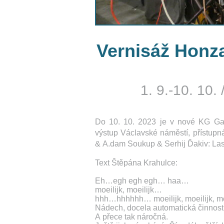
Vernisáž Honza
1. 9.-10. 10.
Do 10. 10. 2023 je v nové KG Ga
výstup Václavské náměstí, přístupn
& A.dam Soukup & Serhij Ďakiv: Last 
Text Štěpána Krahulce:
Eh…egh egh egh… haa…
moeilijk, moeilijk…
hhh…hhhhhh… moeilijk, moeilijk, m
Nádech, docela automatická činnost
A přece tak náročná.