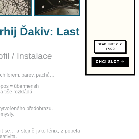
hij Ďakiv: Last
fil
/
Instalace
ých forem, barev, pachů…
ópos = übermensh
a tiše rozkládá.
vytvořeného předobrazu.
smysly.
it se… a stejně jako fénix, z popela
ativita.