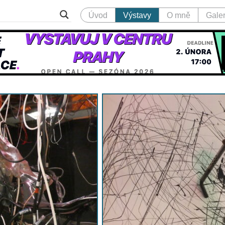
Úvod
Výstavy
O mně
Galer