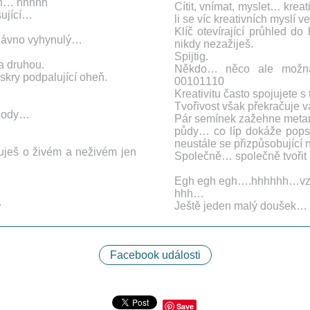
ích… hhhhh
Cítit, vnímat, myslet… kreati
šující…
li se víc kreativních myslí 
Klíč otevírající průhled do
 dávno vyhynulý…
nikdy nezažiješ.
Spijtig.
a druhou.
Někdo… něco ale možn
iskry podpalující oheň.
00101110
Kreativitu často spojujete s
Tvořivost však překračuje v
áhody…
Pár semínek zažehne meta
půdy… co líp dokáže popsat
neustále se přizpůsobujíc
uješ o živém a neživém jen
Společně… společně tvořit ž
Egh egh egh….hhhhhh…v
hhh…
.
Ještě jeden malý doušek…
Facebook události
Save