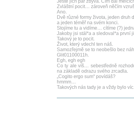
Ještě jich pár zbývá. Čím dál mělč
Zvláštní pocit… zároveň něčím vzru
Ano.
Dvě různé formy života, jeden druh
a jeden téměř na svém konci.
Stojíme tu a vidíme… cítíme (?) jedn
Jakoby jsi stál*a a sledoval*a první j
Takový je to pocit.
Život, který vdechl ten náš.
Samozřejmě se to neobešlo bez n
Glit01100011h.
Egh, egh egh
Co ty ale víš… sebestředně rozhod
na základě odrazu svého zrcadla.
„Cogito ergo sum“ povídáš?
hmmm…
Takových nás tady je a vždy bylo víc