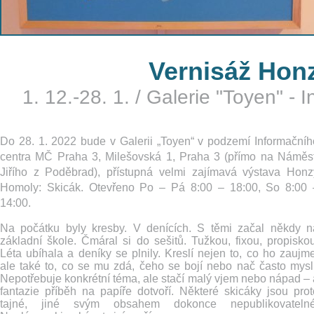
Vernisáž Hon
1. 12.-28. 1.
/
Galerie "Toyen" - 
Do 28. 1. 2022 bude v Galerii „Toyen“ v podzemí Informačníh
centra MČ Praha 3, Milešovská 1, Praha 3 (přímo na Náměst
Jiřího z Poděbrad), přístupná velmi zajímavá výstava Honz
Homoly: Skicák. Otevřeno Po – Pá 8:00 – 18:00, So 8:00 
14:00.
Na počátku byly kresby. V denících. S těmi začal někdy n
základní škole. Čmáral si do sešitů. Tužkou, fixou, propiskou
Léta ubíhala a deníky se plnily. Kreslí nejen to, co ho zaujme
ale také to, co se mu zdá, čeho se bojí nebo nač často myslí
Nepotřebuje konkrétní téma, ale stačí malý vjem nebo nápad – 
fantazie příběh na papíře dotvoří. Některé skicáky jsou prot
tajné, jiné svým obsahem dokonce nepublikovatelné