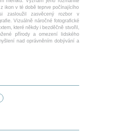
ním měřítku. Význam jeho rozmanité
z ikon v té době teprve počínajícího
si zasloužil zasvěcený rozbor v
grafie. Vizuálně náročné fotografické
tem, které někdy i bezděčně stvořil,
ožené přírody a omezení lidského
myšlení nad oprávněním dobývání a