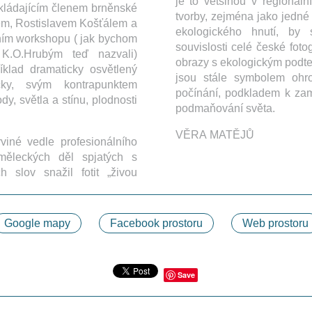
je to většinou v regionál
akládajícím členem brněnské
tvorby, zejména jako jedné 
em, Rostislavem Košťálem a
ekologického hnutí, by 
lním workshopu ( jak bychom
souvislosti celé české foto
K.O.Hrubým teď nazvali)
obrazy s ekologickým podtex
říklad dramaticky osvětlený
jsou stále symbolem ohr
čky, svým kontrapunktem
počínání, podkladem k za
dy, světla a stínu, plodnosti
podmaňování světa.
.
VĚRA MATĚJŮ
viné vedle profesionálního
měleckých děl spjatých s
h slov snažil fotit „živou
Google mapy
Facebook prostoru
Web prostoru
Save