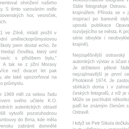
kumentoval ohrožení našeho
Stále fotografuje Ostravu
dy. S tímto varováním ostře
krajinářem. Příroda se v 
slovenských hor, vesniček,
inspirací po barevně styl
ich.
upoutá publikace Opava
rozvíjejícího se města. K pr
1 ve Zlíně, mládí prožil v
série obvykle i neobvykl
ední uměleckoprůmyslovou
krajině).
školy jsem dostal echo, že
hledají člověka, který umí
Nejúspěšnější ostravsk
 navíc s příslibem bytu,“
autorských výstav a účast
. A tak se z jižní Moravy
Je držitelem pěkné řád
 Více než dvacet let pak
nejzajímavější je první 
y, ale také upozorňoval na
Photokině 1974. Je zasto
ho průmyslu.
sbírkách doma i v zahrani
českých fotografů, z níž je
ce 1969 měl za sebou řadu
Může se pochlubit několik
vlivem svého učitele K.O.
patří ke známým členům sk
dních autentických oblastí
Ostravě.
68 vytvořil pozoruhodnou
 smlouvy do Brna, kde měla
I když se Petr Sikula dočkáv
vensku zabránit domnělé