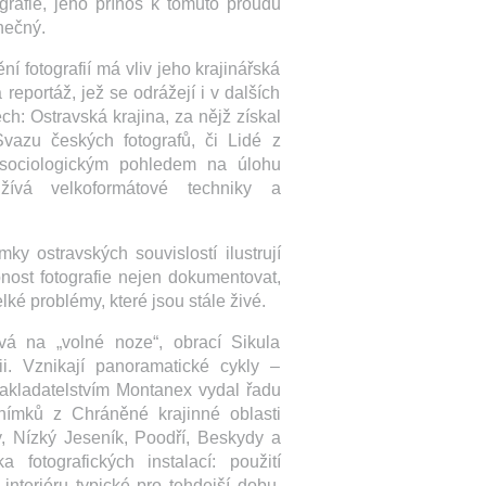
grafie, jeho přínos k tomuto proudu
nečný.
ní fotografií má vliv jeho krajinářská
 reportáž, jež se odrážejí i v dalších
ch: Ostravská krajina, za nějž získal
Svazu českých fotografů, či Lidé z
 sociologickým pohledem na úlohu
užívá velkoformátové techniky a
ky ostravských souvislostí ilustrují
nost fotografie nejen dokumentovat,
lké problémy, které jsou stále živé.
á na „volné noze“, obrací Sikula
fii. Vznikají panoramatické cykly –
nakladatelstvím Montanex vydal řadu
nímků z Chráněné krajinné oblasti
, Nízký Jeseník, Poodří, Beskydy a
a fotografických instalací: použití
 interiéru typické pro tehdejší dobu.