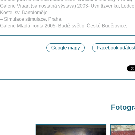
Galerie Viaart (samostatná výstava) 2003- Uvnitřzvenku, Ledce
Kostel sv. Bartoloměje
– Simulace stimulace, Praha,
Galerie Mladá fronta 2005- Budiž světlo, České Budějovice,
Google mapy
Facebook událost
Fotogra