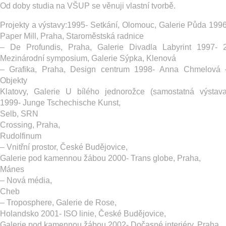
Od doby studia na VŠUP se věnuji vlastní tvorbě.
Projekty a výstavy:1995- Setkání, Olomouc, Galerie Půda 1996
Paper Mill, Praha, Staroměstská radnice
– De Profundis, Praha, Galerie Divadla Labyrint 1997- 2
Mezinárodní symposium, Galerie Sýpka, Klenová
– Grafika, Praha, Design centrum 1998- Anna Chmelová 
Objekty
Klatovy, Galerie U bílého jednorožce (samostatná výstava
1999- Junge Tschechische Kunst,
Selb, SRN
Crossing, Praha,
Rudolfinum
– Vnitřní prostor, České Budějovice,
Galerie pod kamennou žábou 2000- Trans globe, Praha,
Mánes
– Nová média,
Cheb
– Troposphere, Galerie de Rose,
Holandsko 2001- ISO linie, České Budějovice,
Galerie pod kamennou žábou 2002- Dočasné interiéry, Praha,