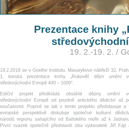
Prezentace knihy „
středovýchodní
19. 2.-19. 2.
/
Go
19.2.2018 se v Goethe Institutu, Masarykovo nábřeží 32, Prah
1, konala prezentace knihy „Rukověť dějin umění v
středovýchodní Evropě 400 – 1000“.
Ediční projekt předkládá obsáhlé dějiny umění v
středovýchodní Evropě od pozdně antického dědictví až p
současnost. Poprvé se tak v tomto projektu představuje a 
evropské perspektivě diskutuje společné kulturní dědictv
národů regionu sahajícího od Baltského moře až k Jadranu
První svazek společně představili oba vydavatelé Jiří Fajt 