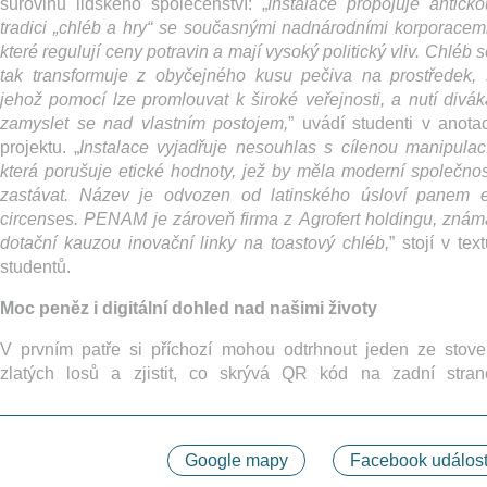
surovinu lidského společenství: „
Instalace propojuje anticko
tradici „chléb a hry“ se současnými nadnárodními korporacemi
které regulují ceny potravin a mají vysoký politický vliv. Chléb 
tak transformuje z obyčejného kusu pečiva na prostředek, 
jehož pomocí lze promlouvat k široké veřejnosti, a nutí divák
zamyslet se nad vlastním postojem,
” uvádí studenti v anotac
projektu. „
Instalace vyjadřuje nesouhlas s cílenou manipulací
která porušuje etické hodnoty, jež by měla moderní společnos
zastávat. Název je odvozen od latinského úsloví panem e
circenses. PENAM je zároveň firma z Agrofert holdingu, znám
dotační kauzou inovační linky na toastový chléb,
” stojí v tex
studentů.
Moc peněz i digitální dohled nad našimi životy
V prvním patře si příchozí mohou odtrhnout jeden ze stove
zlatých losů a zjistit, co skrývá QR kód na zadní stran
Google mapy
Facebook událost