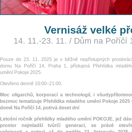
Vernisáž velké p
14. 11.-23. 11.
/
Dům na Poříčí 
Pouze do 23. 11. 2025 je v běžně nepřístupných prostorác
domu Na Poříčí 14, Praha 1, přístupná Přehlídka mladéh
umění Pokoje 2025.
Otevřeno denně 10:00–21:00.
Moc oligarchů, korporací a technologií, i všudypřítomno
bezmoc tematizuje Přehlídka mladého umění Pokoje 2025 
domě Na Poříčí 14, potrvá deset dní
Letošní ročník přehlídky mladého umění POKOJE, jež dáv
prostor nejmladší tvůrčí generaci, se právě otevře
veřejnosti a potrvá až do neděle 23. listopadu 2025 